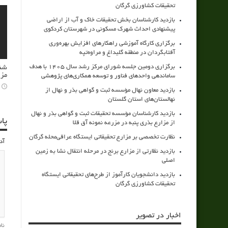
تحقیقات کشاورزی گرگان
بازدید کارشناسان بخش تحقیقات خاک و آب از اراضی
پیشنهادی احداث شهرک مسکونی در شهرستان کردکوی
برگزاری کارگاه آموزشی راهکارهای افزایش بهره‌وری
آفتابگردان در منطقه گلیداغ و مراوه‌تپه
برگزاری دومین جلسه شورای مرکز رشد سال ۱۴۰۵ با هدف
شنا
مزا
ساماندهی واحدهای فناور و توسعه همکاری‌های پژوهشی
بازدید معاون نهال مؤسسه ثبت و گواهی بذر و نهال از
نهالستان‌های استان گلستان
بازدید کارشناسان مؤسسه تحقیقات ثبت و گواهی بذر و نهال
پا
از مزارع بذری پنبه در مزرعه نمونه آق قلا
نظارت تخصصی بر مزارع تحقیقاتی ایستگاه عراقی‌محله گرگان
آد
بازدید نظارتی از مزارع برنج در مرحله انتقال نشا به زمین
اصلی
بازدید دانشجویان کارآموز از طرح‌های تحقیقاتی ایستگاه
تحقیقات کشاورزی گرگان
اخبار در تصویر
نا