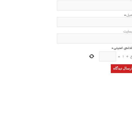
میل
*
سایت
ادله‌ی امنیتی
*
ج
+
1
=