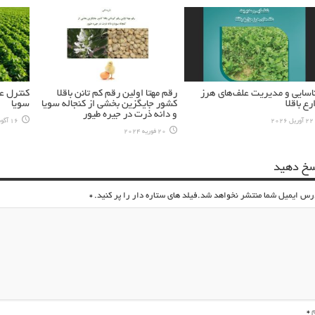
سایی و مدیریت علف‌های هرز
رقم مهتا اولين رقم كم تانن باقلا
کنترل عا
رع باقلا
كشور جايگزين بخشي از كنجاله سويا
سویا
و دانه ذرت در جيره طيور
22 آوریل 2026
16 آگوست 2023
20 فوریه 2024
سخ دهید
رس ایمیل شما منتشر نخواهد شد.فیلد های ستاره دار را پر کنید.
*
م
*