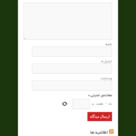
نام
*
ایمیل
*
وبسایت
معادله‌ی امنیتی
*
نُه
−
هفت
=
اطلاعیه ها