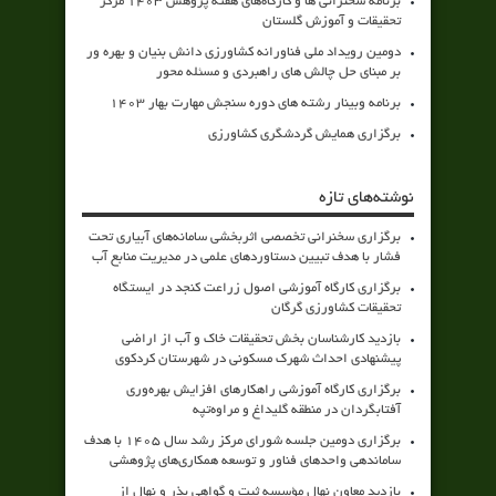
برنامه سخنرانی ها و کارگاه‌های هفته پژوهش 1403 مرکز
تحقیقات و آموزش گلستان
دومین رویداد ملی فناورانه کشاورزی دانش بنیان و بهره ور
بر مبنای حل چالش های راهبردی و مسئله محور
برنامه وبینار رشته های دوره سنجش مهارت بهار 1403
برگزاری همایش گردشگری کشاورزی
نوشته‌های تازه
برگزاری سخنرانی تخصصی اثربخشی سامانه‌های آبیاری تحت
فشار با هدف تبیین دستاوردهای علمی در مدیریت منابع آب
برگزاری کارگاه آموزشی اصول زراعت کنجد در ایستگاه
تحقیقات کشاورزی گرگان
بازدید کارشناسان بخش تحقیقات خاک و آب از اراضی
پیشنهادی احداث شهرک مسکونی در شهرستان کردکوی
برگزاری کارگاه آموزشی راهکارهای افزایش بهره‌وری
آفتابگردان در منطقه گلیداغ و مراوه‌تپه
برگزاری دومین جلسه شورای مرکز رشد سال ۱۴۰۵ با هدف
ساماندهی واحدهای فناور و توسعه همکاری‌های پژوهشی
بازدید معاون نهال مؤسسه ثبت و گواهی بذر و نهال از