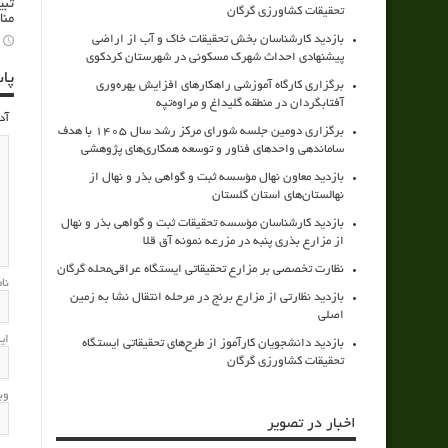
تبی
تحقیقات کشاورزی گرگان
منا
بازدید کارشناسان بخش تحقیقات خاک و آب از اراضی
پیشنهادی احداث شهرک مسکونی در شهرستان کردکوی
پا
برگزاری کارگاه آموزشی راهکارهای افزایش بهره‌وری
آفتابگردان در منطقه گلیداغ و مراوه‌تپه
آد
برگزاری دومین جلسه شورای مرکز رشد سال ۱۴۰۵ با هدف
ساماندهی واحدهای فناور و توسعه همکاری‌های پژوهشی
بازدید معاون نهال مؤسسه ثبت و گواهی بذر و نهال از
نهالستان‌های استان گلستان
بازدید کارشناسان مؤسسه تحقیقات ثبت و گواهی بذر و نهال
از مزارع بذری پنبه در مزرعه نمونه آق قلا
نظارت تخصصی بر مزارع تحقیقاتی ایستگاه عراقی‌محله گرگان
نا
بازدید نظارتی از مزارع برنج در مرحله انتقال نشا به زمین
اصلی
ای
بازدید دانشجویان کارآموز از طرح‌های تحقیقاتی ایستگاه
تحقیقات کشاورزی گرگان
وب
اخبار در تصویر