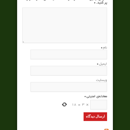
پر کنید.
*
نام
*
ایمیل
*
وبسایت
معادله‌ی امنیتی
*
18
=
3
×