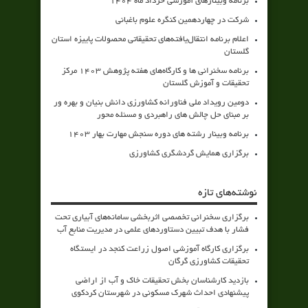
برنامه وبینارهای آموزشی خرداد ماه 1404
شرکت در چهاردهمین کنگره علوم باغبانی
اعلام برنامه انتقال‌یافته‌های تحقیقاتی محصولات پاییزه استان
گلستان
برنامه سخنرانی ها و کارگاه‌های هفته پژوهش 1403 مرکز
تحقیقات و آموزش گلستان
دومین رویداد ملی فناورانه کشاورزی دانش بنیان و بهره ور
بر مبنای حل چالش های راهبردی و مسئله محور
برنامه وبینار رشته های دوره سنجش مهارت بهار 1403
برگزاری همایش گردشگری کشاورزی
نوشته‌های تازه
برگزاری سخنرانی تخصصی اثربخشی سامانه‌های آبیاری تحت
فشار با هدف تبیین دستاوردهای علمی در مدیریت منابع آب
برگزاری کارگاه آموزشی اصول زراعت کنجد در ایستگاه
تحقیقات کشاورزی گرگان
بازدید کارشناسان بخش تحقیقات خاک و آب از اراضی
پیشنهادی احداث شهرک مسکونی در شهرستان کردکوی