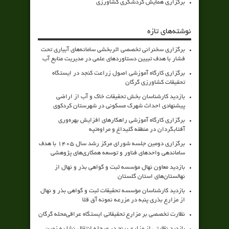
برگزاری همایش گردشگری کشاورزی
نوشته‌های تازه
برگزاری سخنرانی تخصصی اثربخشی سامانه‌های آبیاری تحت
فشار با هدف تبیین دستاوردهای علمی در مدیریت منابع آب
برگزاری کارگاه آموزشی اصول زراعت کنجد در ایستگاه
تحقیقات کشاورزی گرگان
بازدید کارشناسان بخش تحقیقات خاک و آب از اراضی
پیشنهادی احداث شهرک مسکونی در شهرستان کردکوی
برگزاری کارگاه آموزشی راهکارهای افزایش بهره‌وری
آفتابگردان در منطقه گلیداغ و مراوه‌تپه
برگزاری دومین جلسه شورای مرکز رشد سال ۱۴۰۵ با هدف
ساماندهی واحدهای فناور و توسعه همکاری‌های پژوهشی
بازدید معاون نهال مؤسسه ثبت و گواهی بذر و نهال از
نهالستان‌های استان گلستان
بازدید کارشناسان مؤسسه تحقیقات ثبت و گواهی بذر و نهال
از مزارع بذری پنبه در مزرعه نمونه آق قلا
نظارت تخصصی بر مزارع تحقیقاتی ایستگاه عراقی‌محله گرگان
بازدید نظارتی از مزارع برنج در مرحله انتقال نشا به زمین