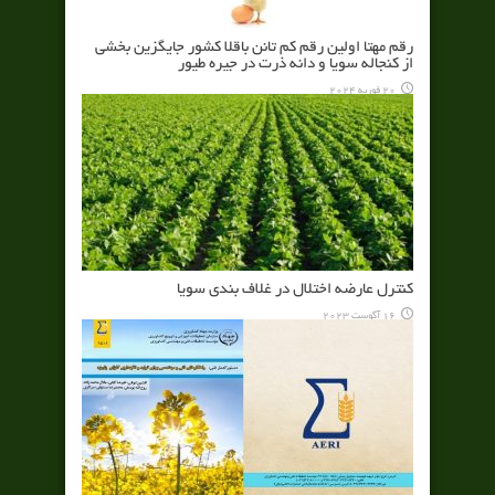
رقم مهتا اولين رقم كم تانن باقلا كشور جايگزين بخشي
از كنجاله سويا و دانه ذرت در جيره طيور
20 فوریه 2024
کنترل عارضه اختلال در غلاف بندي سویا
16 آگوست 2023