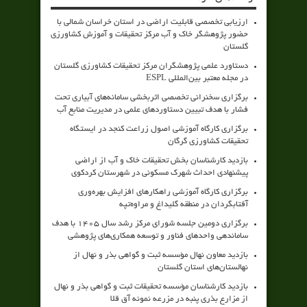
ارزیابی تخصصی قابلیت اراضی در استان خراسان شمالی با
حضور پژوهشگر خاک و آب مرکز تحقیقات و آموزش کشاورزی
گلستان
دستاورد علمی پژوهشگران مرکز تحقیقات کشاورزی گلستان
در مجله معتبر بین‌المللی ESPL
برگزاری سخنرانی تخصصی اثربخشی سامانه‌های آبیاری تحت
فشار با هدف تبیین دستاوردهای علمی در مدیریت منابع آب
برگزاری کارگاه آموزشی اصول زراعت کنجد در ایستگاه
تحقیقات کشاورزی گرگان
بازدید کارشناسان بخش تحقیقات خاک و آب از اراضی
پیشنهادی احداث شهرک مسکونی در شهرستان کردکوی
برگزاری کارگاه آموزشی راهکارهای افزایش بهره‌وری
آفتابگردان در منطقه گلیداغ و مراوه‌تپه
برگزاری دومین جلسه شورای مرکز رشد سال ۱۴۰۵ با هدف
ساماندهی واحدهای فناور و توسعه همکاری‌های پژوهشی
بازدید معاون نهال مؤسسه ثبت و گواهی بذر و نهال از
نهالستان‌های استان گلستان
بازدید کارشناسان مؤسسه تحقیقات ثبت و گواهی بذر و نهال
از مزارع بذری پنبه در مزرعه نمونه آق قلا