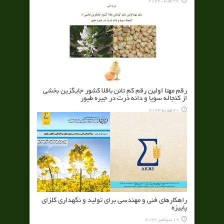
22 آوریل 2026
رقم مهتا اولين رقم كم تانن باقلا كشور جايگزين بخشي
از كنجاله سويا و دانه ذرت در جيره طيور
20 فوریه 2024
راهکارهای فنی و مهندسی برای تولید و نگهداری کلزای
پاییزه
19 سپتامبر 2022