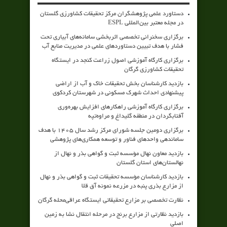
دستاورد علمی پژوهشگران مرکز تحقیقات کشاورزی گلستان
در مجله معتبر بین‌المللی ESPL
برگزاری سخنرانی تخصصی اثربخشی سامانه‌های آبیاری تحت
فشار با هدف تبیین دستاوردهای علمی در مدیریت منابع آب
برگزاری کارگاه آموزشی اصول زراعت کنجد در ایستگاه
تحقیقات کشاورزی گرگان
بازدید کارشناسان بخش تحقیقات خاک و آب از اراضی
پیشنهادی احداث شهرک مسکونی در شهرستان کردکوی
برگزاری کارگاه آموزشی راهکارهای افزایش بهره‌وری
آفتابگردان در منطقه گلیداغ و مراوه‌تپه
برگزاری دومین جلسه شورای مرکز رشد سال ۱۴۰۵ با هدف
ساماندهی واحدهای فناور و توسعه همکاری‌های پژوهشی
بازدید معاون نهال مؤسسه ثبت و گواهی بذر و نهال از
نهالستان‌های استان گلستان
بازدید کارشناسان مؤسسه تحقیقات ثبت و گواهی بذر و نهال
از مزارع بذری پنبه در مزرعه نمونه آق قلا
نظارت تخصصی بر مزارع تحقیقاتی ایستگاه عراقی‌محله گرگان
بازدید نظارتی از مزارع برنج در مرحله انتقال نشا به زمین
اصلی