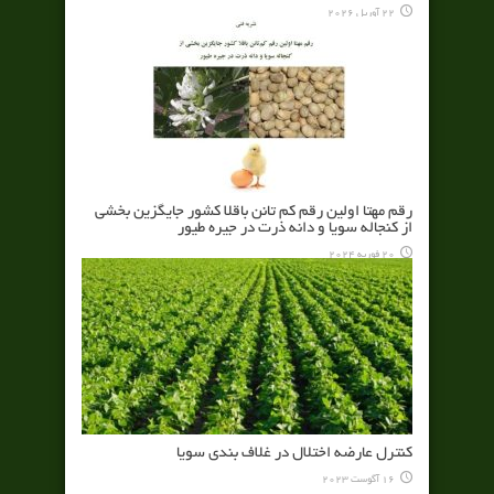
22 آوریل 2026
رقم مهتا اولين رقم كم تانن باقلا كشور جايگزين بخشي
از كنجاله سويا و دانه ذرت در جيره طيور
20 فوریه 2024
کنترل عارضه اختلال در غلاف بندي سویا
16 آگوست 2023