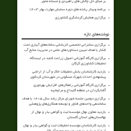
بر مبنای حل چالش های راهبردی و مسئله محور
برنامه وبینار رشته های دوره سنجش مهارت بهار 1403
برگزاری همایش گردشگری کشاورزی
نوشته‌های تازه
برگزاری سخنرانی تخصصی اثربخشی سامانه‌های آبیاری تحت
فشار با هدف تبیین دستاوردهای علمی در مدیریت منابع آب
برگزاری کارگاه آموزشی اصول زراعت کنجد در ایستگاه
تحقیقات کشاورزی گرگان
بازدید کارشناسان بخش تحقیقات خاک و آب از اراضی
پیشنهادی احداث شهرک مسکونی در شهرستان کردکوی
برگزاری کارگاه آموزشی راهکارهای افزایش بهره‌وری
آفتابگردان در منطقه گلیداغ و مراوه‌تپه
برگزاری دومین جلسه شورای مرکز رشد سال ۱۴۰۵ با هدف
ساماندهی واحدهای فناور و توسعه همکاری‌های پژوهشی
بازدید معاون نهال مؤسسه ثبت و گواهی بذر و نهال از
نهالستان‌های استان گلستان
بازدید کارشناسان مؤسسه تحقیقات ثبت و گواهی بذر و نهال
از مزارع بذری پنبه در مزرعه نمونه آق قلا