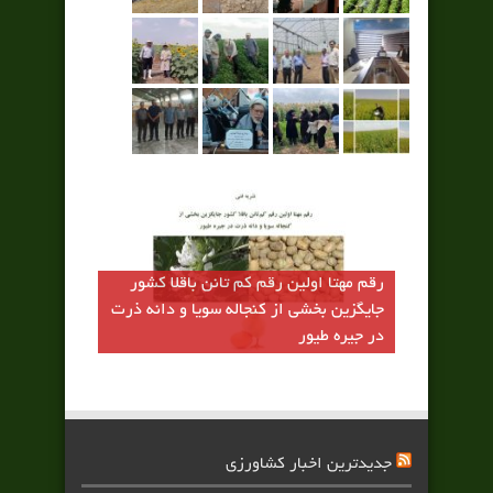
رقم مهتا اولين رقم كم تانن باقلا كشور
جايگزين بخشي از كنجاله سويا و دانه ذرت
در جيره طيور
جدیدترین اخبار کشاورزی