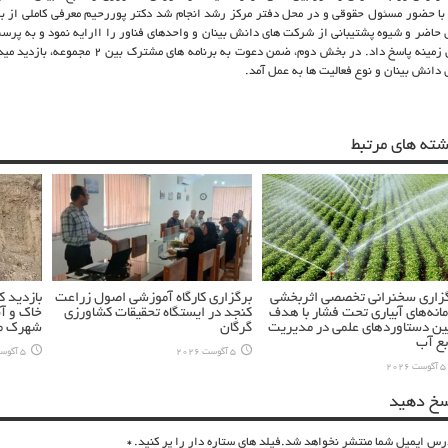
با حضور مسئول حقوقی و در محل دفتر مرکز رشد انجام شد دکتر پوررحیم معرفی کاملی از بر
 حاضر و شیوه پشتیبانی از شرکت های دانش بینان و واحدهای فناور را اارایه نمود و به پر
این زمینه پاسخ داد. در بخش دوم، ضمن دعوت ب
 دانش بینان و نوع فعالیت ها به عمل آمد.
شته های مرتبط
زاری سخنرانی تخصصی اثربخشی
برگزاری کارگاه آموزشی اصول زراعت
بازدید 
انه‌های آبیاری تحت فشار با هدف
کنجد در ایستگاه تحقیقات کشاورزی
خاک و آ
ین دستاوردهای علمی در مدیریت
گرگان
شهرک مس
بع آب
5 آگوست 2026
5 آگوست 2026
5 آگوست 2026
سخ دهید
رس ایمیل شما منتشر نخواهد شد.فیلد های ستاره دار را پر کنید.
*