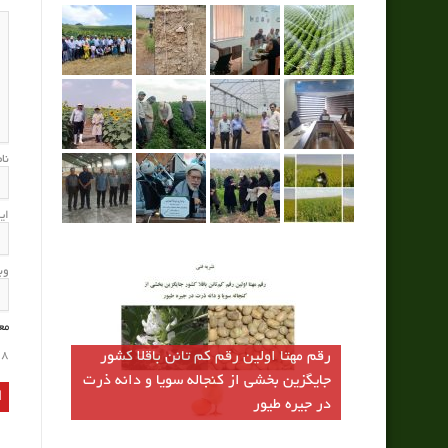
نا
ای
وب
مع
رقم مهتا اولين رقم كم تانن باقلا كشور
8
جايگزين بخشي از كنجاله سويا و دانه ذرت
در جيره طيور