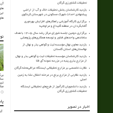
تحقیقات کشاورزی گرگان
آن 
های
بازدید کارشناسان بخش تحقیقات خاک و آب از اراضی
پیشنهادی احداث شهرک مسکونی در شهرستان کردکوی
های
برگزاری کارگاه آموزشی راهکارهای افزایش بهره‌وری
آفتابگردان در منطقه گلیداغ و مراوه‌تپه
برگزاری دومین جلسه شورای مرکز رشد سال ۱۴۰۵ با هدف
نو
ساماندهی واحدهای فناور و توسعه همکاری‌های پژوهشی
بازدید معاون نهال مؤسسه ثبت و گواهی بذر و نهال از
نهالستان‌های استان گلستان
بازدید کارشناسان مؤسسه تحقیقات ثبت و گواهی بذر و نهال
از مزارع بذری پنبه در مزرعه نمونه آق قلا
نظارت تخصصی بر مزارع تحقیقاتی ایستگاه عراقی‌محله گرگان
برگ
بازدید نظارتی از مزارع برنج در مرحله انتقال نشا به زمین
سام
اصلی
تبی
منا
بازدید دانشجویان کارآموز از طرح‌های تحقیقاتی ایستگاه
تحقیقات کشاورزی گرگان
پا
اخبار در تصویر
آد