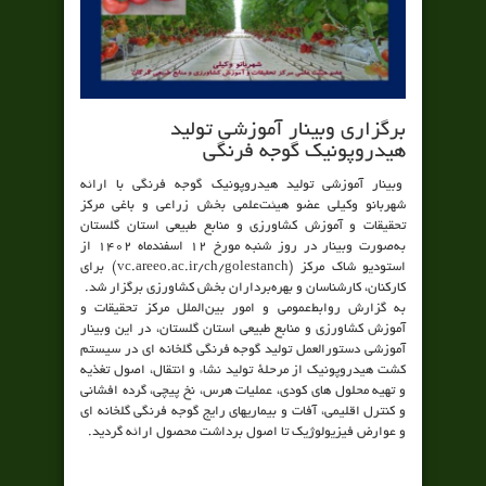
برگزاری وبینار آموزشی تولید
هیدروپونیک گوجه ­فرنگی
وبینار آموزشی تولید هیدروپونیک گوجه ­فرنگی با ارائه
شهربانو وکیلی عضو هیئت‌علمی بخش زراعی و باغی مرکز
تحقیقات و آموزش کشاورزی و منابع طبیعی استان گلستان
به‌صورت وبینار در روز شنبه مورخ ۱۲ اسفندماه ۱۴۰۲ از
استودیو شاک مرکز (vc.areeo.ac.ir/ch/golestanch) برای
کارکنان، کارشناسان و بهره‌برداران بخش کشاورزی برگزار شد.
به گزارش روابط‌عمومی و امور بین‌الملل مرکز تحقیقات و
آموزش کشاورزی و منابع طبیعی استان گلستان، در این وبینار
آموزشی دستورالعمل تولید گوجه ­فرنگی گلخانه­ ای در سیستم
کشت هیدروپونیک از مرحلهٔ تولید نشاء و انتقال، اصول تغذیه
و تهیه محلول­ های کودی، عملیات هرس، نخ پیچی، گرده­ افشانی
و کنترل اقلیمی، آفات و بیماری­های رایج گوجه­ فرنگی گلخانه­ ای
و عوارض فیزیولوژیک تا اصول برداشت محصول ارائه گردید.