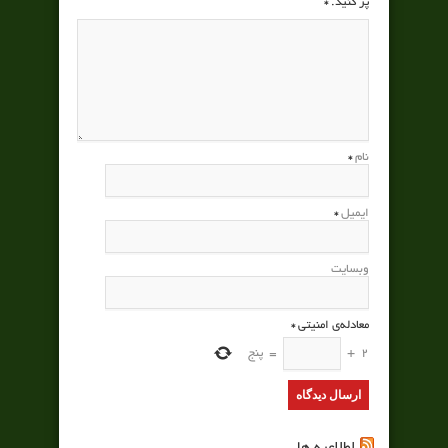
پر کنید.
*
نام
*
ایمیل
*
وبسایت
معادله‌ی امنیتی
*
2
+
=
پنج