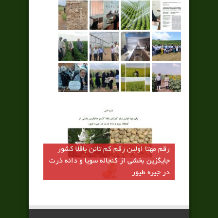
رقم مهتا اولين رقم كم تانن باقلا كشور
جايگزين بخشي از كنجاله سويا و دانه ذرت
در جيره طيور