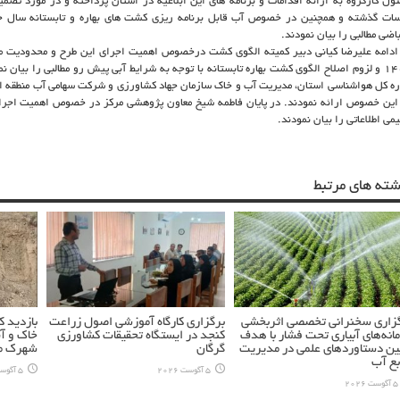
ول کارگروه به ارائه اقدامات و برنامه های این ابلاغیه در استان پرداخته و در مورد تص
ات گذشته و همچنین در خصوص آب قابل برنامه ریزی کشت های بهاره و تابستانه سال
باضی مطالبی را بیان نمودند.
1403 و لزوم اصلاح الگوی کشت بهاره تابستانه با توجه به شرایط آبی پیش رو مطالبی را بیان
ره کل هواشناسی استان، مدیریت آب و خاک سازمان جهاد کشاورزی و شرکت سهامی آب منطقه ای
این خصوص ارائه نمودند. در پایان فاطمه شیخ معاون پژوهشی مرکز در خصوص اهمیت اجرا
یمی اطلاعاتی را بیان نمودند.
شته های مرتبط
زاری سخنرانی تخصصی اثربخشی
برگزاری کارگاه آموزشی اصول زراعت
بازدید 
انه‌های آبیاری تحت فشار با هدف
کنجد در ایستگاه تحقیقات کشاورزی
خاک و آ
ین دستاوردهای علمی در مدیریت
گرگان
شهرک مس
بع آب
5 آگوست 2026
5 آگوست 2026
5 آگوست 2026