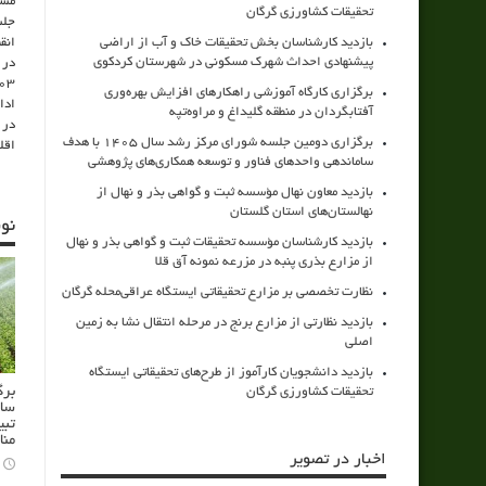
مسئ
تحقیقات کشاورزی گرگان
جلس
بازدید کارشناسان بخش تحقیقات خاک و آب از اراضی
انق
پیشنهادی احداث شهرک مسکونی در شهرستان کردکوی
برگزاری کارگاه آموزشی راهکارهای افزایش بهره‌وری
ادا
آفتابگردان در منطقه گلیداغ و مراوه‌تپه
در 
برگزاری دومین جلسه شورای مرکز رشد سال ۱۴۰۵ با هدف
اقل
ساماندهی واحدهای فناور و توسعه همکاری‌های پژوهشی
بازدید معاون نهال مؤسسه ثبت و گواهی بذر و نهال از
نهالستان‌های استان گلستان
نو
بازدید کارشناسان مؤسسه تحقیقات ثبت و گواهی بذر و نهال
از مزارع بذری پنبه در مزرعه نمونه آق قلا
نظارت تخصصی بر مزارع تحقیقاتی ایستگاه عراقی‌محله گرگان
بازدید نظارتی از مزارع برنج در مرحله انتقال نشا به زمین
اصلی
بازدید دانشجویان کارآموز از طرح‌های تحقیقاتی ایستگاه
برگ
تحقیقات کشاورزی گرگان
سام
تبی
منا
اخبار در تصویر