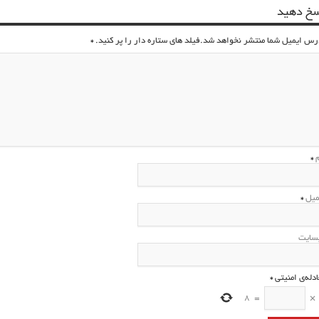
سخ دهید
رس ایمیل شما منتشر نخواهد شد.فیلد های ستاره دار را پر کنید.
*
م
*
میل
*
سایت
ادله‌ی امنیتی
*
8
=
×