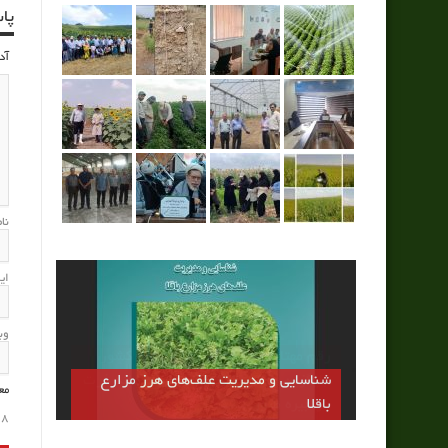
پا
آد
نا
ای
وب
رقم مهتا اولين رقم كم تانن باقلا كشور
جايگزين بخشي از كنجاله سويا و دانه ذرت
مع
در جيره طيور
8