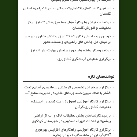
اعلام برنامه انتقال‌یافته‌های تحقیقاتی محصولات پاییزه استان
گلستان
برنامه سخنرانی ها و کارگاه‌های هفته پژوهش 1403 مرکز
تحقیقات و آموزش گلستان
دومین رویداد ملی فناورانه کشاورزی دانش بنیان و بهره ور
بر مبنای حل چالش های راهبردی و مسئله محور
برنامه وبینار رشته های دوره سنجش مهارت بهار 1403
برگزاری همایش گردشگری کشاورزی
نوشته‌های تازه
برگزاری سخنرانی تخصصی اثربخشی سامانه‌های آبیاری تحت
فشار با هدف تبیین دستاوردهای علمی در مدیریت منابع آب
برگزاری کارگاه آموزشی اصول زراعت کنجد در ایستگاه
تحقیقات کشاورزی گرگان
بازدید کارشناسان بخش تحقیقات خاک و آب از اراضی
پیشنهادی احداث شهرک مسکونی در شهرستان کردکوی
برگزاری کارگاه آموزشی راهکارهای افزایش بهره‌وری
آفتابگردان در منطقه گلیداغ و مراوه‌تپه