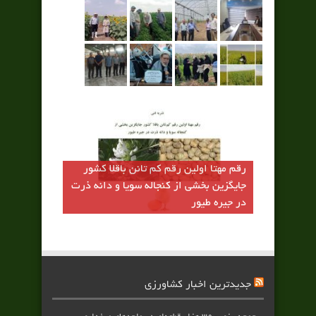
رقم مهتا اولين رقم كم تانن باقلا كشور
جايگزين بخشي از كنجاله سويا و دانه ذرت
در جيره طيور
جدیدترین اخبار کشاورزی