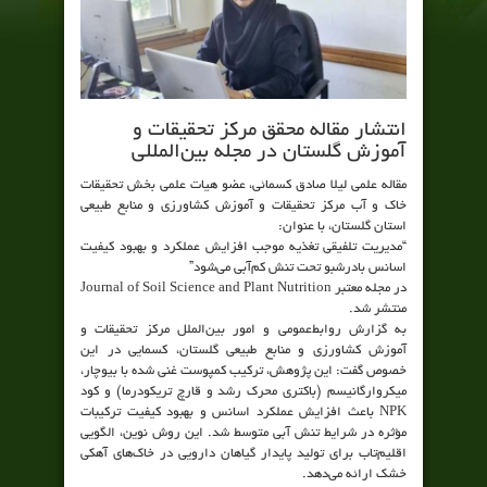
انتشار مقاله محقق مرکز تحقیقات و
آموزش گلستان در مجله بین‌المللی
مقاله علمی لیلا صادق کسمائی، عضو هیات علمی بخش تحقیقات
خاک و آب مرکز تحقیقات و آموزش کشاورزی و منابع طبیعی
استان گلستان، با عنوان:
“مدیریت تلفیقی تغذیه موجب افزایش عملکرد و بهبود کیفیت
اسانس بادرشبو تحت تنش کم‌آبی می‌شود”
در مجله معتبر Journal of Soil Science and Plant Nutrition
منتشر شد.
به گزارش روابط‌عمومی و امور بین‌الملل مرکز تحقیقات و
آموزش کشاورزی و منابع طبیعی گلستان، کسمایی در این
خصوص گفت: این پژوهش، ترکیب کمپوست غنی شده با بیوچار،
میکروارگانیسم (باکتری محرک رشد و قارچ تریکودرما) و کود
NPK باعث افزایش عملکرد اسانس و بهبود کیفیت ترکیبات
مؤثره در شرایط تنش آبی متوسط شد. این روش نوین، الگویی
اقلیم‌تاب برای تولید پایدار گیاهان دارویی در خاک‌های آهکی
خشک ارائه می‌دهد.