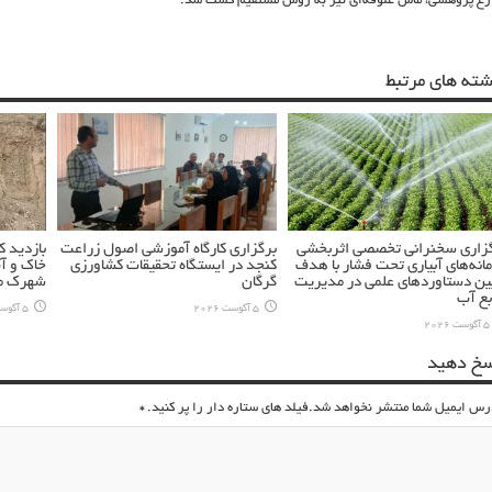
رع پژوهشی، ماش علوفه‌ای نیز به روش مستقیم کشت شد.
شته های مرتبط
زاری سخنرانی تخصصی اثربخشی
برگزاری کارگاه آموزشی اصول زراعت
بازدید 
انه‌های آبیاری تحت فشار با هدف
کنجد در ایستگاه تحقیقات کشاورزی
خاک و آ
ین دستاوردهای علمی در مدیریت
گرگان
شهرک مس
بع آب
5 آگوست 2026
5 آگوست 2026
5 آگوست 2026
سخ دهید
رس ایمیل شما منتشر نخواهد شد.فیلد های ستاره دار را پر کنید.
*