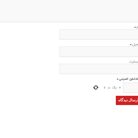
م
*
میل
*
سایت
ادله‌ی امنیتی
*
+
یک
=
6