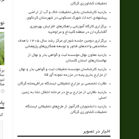
مزا
تحقیقات کشاورزی گرگان
بازدید کارشناسان بخش تحقیقات خاک و آب از اراضی
پیشنهادی احداث شهرک مسکونی در شهرستان کردکوی
نو
برگزاری کارگاه آموزشی راهکارهای افزایش بهره‌وری
آفتابگردان در منطقه گلیداغ و مراوه‌تپه
برگزاری دومین جلسه شورای مرکز رشد سال ۱۴۰۵ با هدف
ساماندهی واحدهای فناور و توسعه همکاری‌های پژوهشی
بازدید معاون نهال مؤسسه ثبت و گواهی بذر و نهال از
نهالستان‌های استان گلستان
بازدید کارشناسان مؤسسه تحقیقات ثبت و گواهی بذر و نهال
برگ
سام
از مزارع بذری پنبه در مزرعه نمونه آق قلا
تبی
نظارت تخصصی بر مزارع تحقیقاتی ایستگاه عراقی‌محله گرگان
منا
بازدید نظارتی از مزارع برنج در مرحله انتقال نشا به زمین
اصلی
پا
بازدید دانشجویان کارآموز از طرح‌های تحقیقاتی ایستگاه
تحقیقات کشاورزی گرگان
آد
اخبار در تصویر