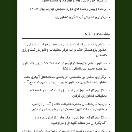
بر مبنای حل چالش های راهبردی و مسئله محور
برنامه وبینار رشته های دوره سنجش مهارت بهار 1403
برگزاری همایش گردشگری کشاورزی
نوشته‌های تازه
ارزیابی تخصصی قابلیت اراضی در استان خراسان شمالی با
حضور پژوهشگر خاک و آب مرکز تحقیقات و آموزش کشاورزی
گلستان
دستاورد علمی پژوهشگران مرکز تحقیقات کشاورزی گلستان
در مجله معتبر بین‌المللی ESPL
برگزاری سخنرانی تخصصی اثربخشی سامانه‌های آبیاری تحت
فشار با هدف تبیین دستاوردهای علمی در مدیریت منابع آب
برگزاری کارگاه آموزشی اصول زراعت کنجد در ایستگاه
تحقیقات کشاورزی گرگان
بازدید کارشناسان بخش تحقیقات خاک و آب از اراضی
پیشنهادی احداث شهرک مسکونی در شهرستان کردکوی
برگزاری کارگاه آموزشی راهکارهای افزایش بهره‌وری
آفتابگردان در منطقه گلیداغ و مراوه‌تپه
برگزاری دومین جلسه شورای مرکز رشد سال ۱۴۰۵ با هدف