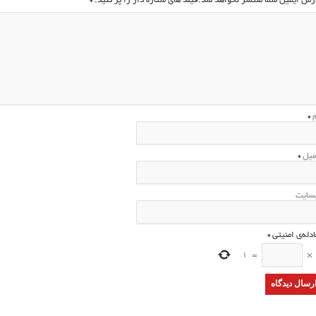
رس ایمیل شما منتشر نخواهد شد.فیلد های ستاره دار را پر کنید.
*
م
*
میل
*
سایت
ادله‌ی امنیتی
*
1
=
×