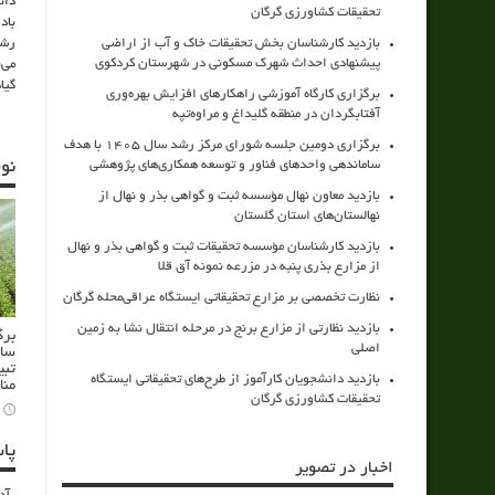
دان
تحقیقات کشاورزی گرگان
باد
بازدید کارشناسان بخش تحقیقات خاک و آب از اراضی
رشد
پیشنهادی احداث شهرک مسکونی در شهرستان کردکوی
می‌
گیا
برگزاری کارگاه آموزشی راهکارهای افزایش بهره‌وری
آفتابگردان در منطقه گلیداغ و مراوه‌تپه
برگزاری دومین جلسه شورای مرکز رشد سال ۱۴۰۵ با هدف
ساماندهی واحدهای فناور و توسعه همکاری‌های پژوهشی
نو
بازدید معاون نهال مؤسسه ثبت و گواهی بذر و نهال از
نهالستان‌های استان گلستان
بازدید کارشناسان مؤسسه تحقیقات ثبت و گواهی بذر و نهال
از مزارع بذری پنبه در مزرعه نمونه آق قلا
نظارت تخصصی بر مزارع تحقیقاتی ایستگاه عراقی‌محله گرگان
بازدید نظارتی از مزارع برنج در مرحله انتقال نشا به زمین
برگ
اصلی
سام
تبی
بازدید دانشجویان کارآموز از طرح‌های تحقیقاتی ایستگاه
منا
تحقیقات کشاورزی گرگان
پا
اخبار در تصویر