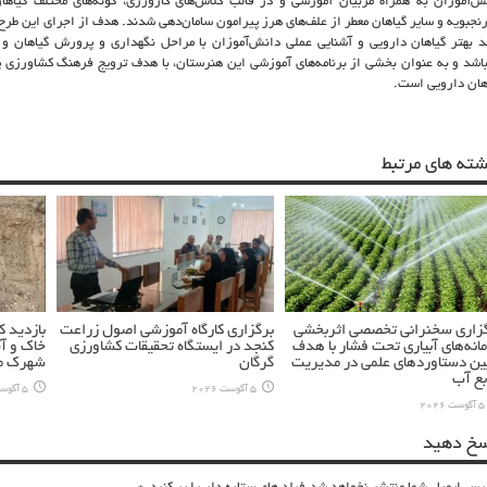
ش‌آموزان به همراه مربیان آموزشی و در قالب کلاس‌های کارورزی، گونه‌های مختلف گیاه
رنجبویه و سایر گیاهان معطر از علف‌های هرز پیرامون سامان‌دهی شدند. هدف از اجرای این طر
 بهتر گیاهان دارویی و آشنایی عملی دانش‌آموزان با مراحل نگهداری و پرورش گیاهان و 
باشد و به عنوان بخشی از برنامه‌های آموزشی این هنرستان، با هدف ترویج فرهنگ کشاورزی پا
هان دارویی است.
شته های مرتبط
زاری سخنرانی تخصصی اثربخشی
برگزاری کارگاه آموزشی اصول زراعت
بازدید 
انه‌های آبیاری تحت فشار با هدف
کنجد در ایستگاه تحقیقات کشاورزی
خاک و آ
ین دستاوردهای علمی در مدیریت
گرگان
شهرک مس
بع آب
5 آگوست 2026
5 آگوست 2026
5 آگوست 2026
سخ دهید