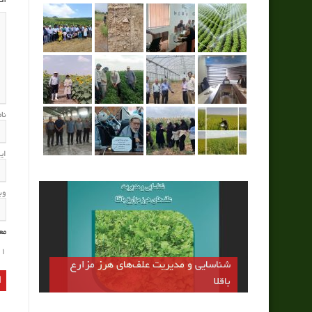
آد
نا
ای
وب
مع
1
شناسایی و مدیریت علف‌های هرز مزارع
باقلا