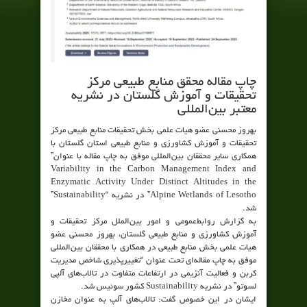
چاپ مقاله محقق منابع طبیعی مرکز
تحقیقات و آموزش گلستان در نشریه
معتبر بین‌المللی
بهروز محسنی عضو هیات علمی بخش تحقیقات منابع طبیعی مرکز
تحقیقات و آموزش کشاورزی و منابع طبیعی استان گلستان با
همکاری سایر محققان بین‌المللی موفق به چاپ مقاله با عنوان”
Variability in the Carbon Management Index and
Enzymatic Activity Under Distinct Altitudes in the
Alpine Wetlands of Lesotho” در نشریه “Sustainability”
شد.
به گزارش روابط‌عمومی و امور بین‌الملل مرکز تحقیقات و
آموزش کشاورزی و منابع طبیعی گلستان، بهروز محسنی عضو
هیات علمی بخش منابع طبیعی در همکاری با محققان بین‌المللی
موفق به چاپ مقاله‌ای تحت عنوان “تغییرپذیری شاخص مدیریت
کربن و فعالیت آنزیمی در ارتفاعات متفاوت در تالاب‌های آلپی
لسوتو” در نشریه Sustainability کشور سوئیس شد.
ایشان در این خصوص گفت: تالاب‌های آلپ به عنوان مخازن