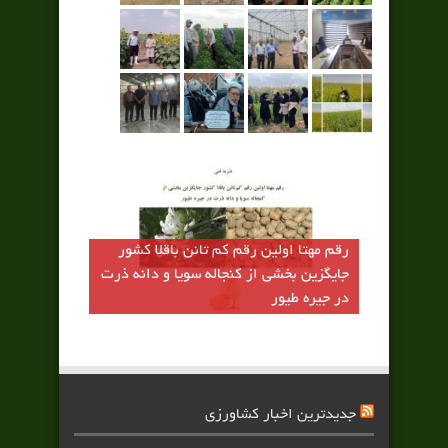
رقم مهتا اولين رقم كم تانن باقلا كشور
جايگزين بخشي از كنجاله سويا و دانه ذرت
در جيره طيور
جدیدترین اخبار کشاورزی