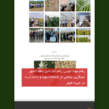
رقم مهتا اولين رقم كم تانن باقلا كشور
جايگزين بخشي از كنجاله سويا و دانه ذرت
در جيره طيور