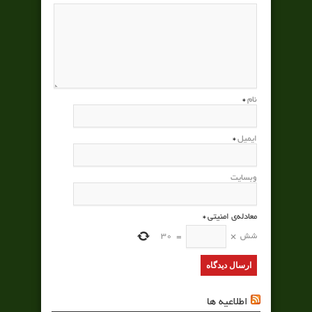
نام
*
ایمیل
*
وبسایت
معادله‌ی امنیتی
*
شش
×
=
30
اطلاعیه ها