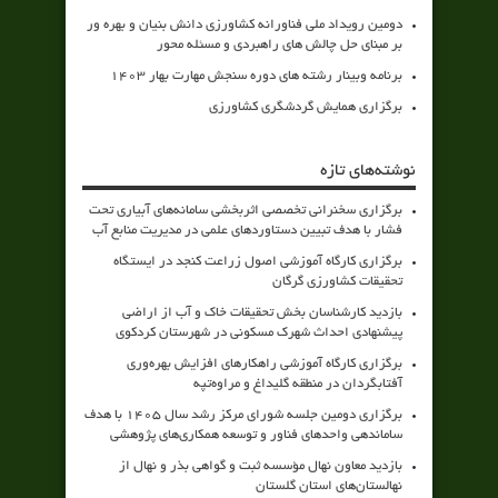
دومین رویداد ملی فناورانه کشاورزی دانش بنیان و بهره ور
بر مبنای حل چالش های راهبردی و مسئله محور
برنامه وبینار رشته های دوره سنجش مهارت بهار 1403
برگزاری همایش گردشگری کشاورزی
نوشته‌های تازه
برگزاری سخنرانی تخصصی اثربخشی سامانه‌های آبیاری تحت
فشار با هدف تبیین دستاوردهای علمی در مدیریت منابع آب
برگزاری کارگاه آموزشی اصول زراعت کنجد در ایستگاه
تحقیقات کشاورزی گرگان
بازدید کارشناسان بخش تحقیقات خاک و آب از اراضی
پیشنهادی احداث شهرک مسکونی در شهرستان کردکوی
برگزاری کارگاه آموزشی راهکارهای افزایش بهره‌وری
آفتابگردان در منطقه گلیداغ و مراوه‌تپه
برگزاری دومین جلسه شورای مرکز رشد سال ۱۴۰۵ با هدف
ساماندهی واحدهای فناور و توسعه همکاری‌های پژوهشی
بازدید معاون نهال مؤسسه ثبت و گواهی بذر و نهال از
نهالستان‌های استان گلستان