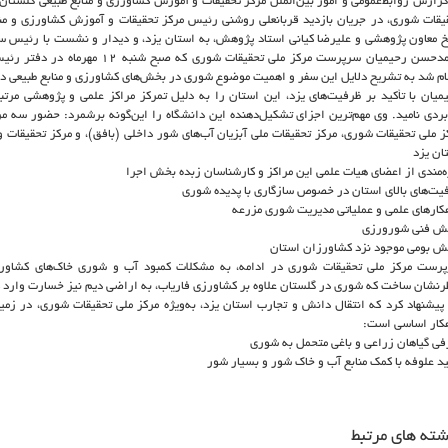
گزارش روابط‌عمومی و امور بین‌الملل مرکز تحقیقات و آموزش کشاورزی و منابع طبیعی گلستان 
یقات شوری، در جریان بازدید قربانعلی روشنی رئیس مرکز تحقیقات و آموزش کشاورزی و منا
 معاون پژوهشی و علیرضا کیانی استاد پژوهش، به استان یزد، و دیدار و نشست با رئیس سا
محمدحسن رحیمیان سرپرست مرکز ملی تحقیقات ش
ام شد به تشریح دلایل این سفر و اهمیت موضوع شوری در بخش‌های کشاورزی و منابع طبیعی دو
میان با تأکید بر ظرفیت‌های یزد، این استان را به دلیل تمرکز مراکز علمی و پژوهشی مرت
بردی نامید. وی مهم‌ترین اجزای تشکیل‌دهنده این دانشگاه را این‌گونه برشمرد: حضور سه مرک
ز ملی تحقیقات شوری، مرکز تحقیقات ملی آبزیان آب‌های شور داخلی (بافق)، و مرکز تحقیقات 
ان یزد
ه‌مندی از اعضای هیات علمی این مراکز و کارشناسان زبده بخش اجرا
یت‌های بالای استان در خصوص سازگاری با پدیده شوری
کارهای علمی و عملیاتی مدیریت شوری مزرعه
ش فنی شورورزی
ش بومی موجود نزد کشاورزان استان
رست مرکز ملی تحقیقات شوری در ادامه، به مشکلات کمبود آب و شوری خاک‌های کشاورز
رنشان ساخت که شوری در گلستان علاوه بر کشاورزی فاریاب، به اراضی دیم نیز خسارت وارد 
پیشنهاد کرد که انتقال دانش و تجارب استان یزد، به‌ویژه مرکز ملی تحقیقات شوری، در زمی
کار اساسی است:
فی گیاهان زراعی و باغی متحمل به شوری
ید علوفه با کمک منابع آب و خاک شور و بسیار شور
شته های مرتبط