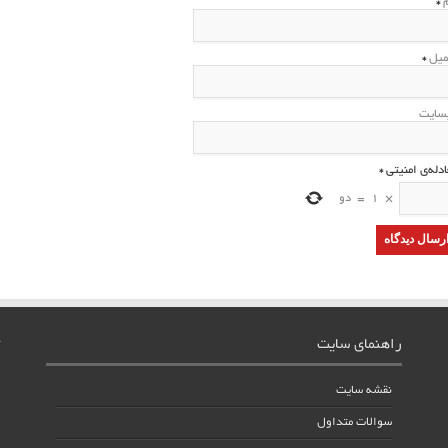
م
*
میل
*
سایت
ادله‌ی امنیتی
*
×
1
=
دو
راهنمای سایت
نقشه سایت
سوالات متداول