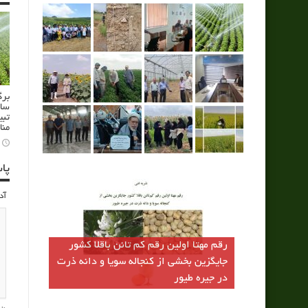
برگ
سام
تبی
منا
پا
آد
رقم مهتا اولين رقم كم تانن باقلا كشور
جايگزين بخشي از كنجاله سويا و دانه ذرت
در جيره طيور