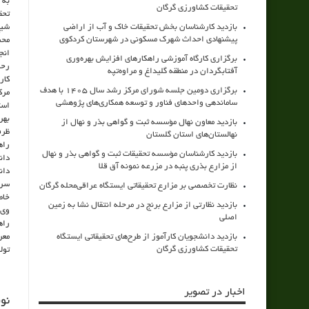
به 
تحقیقات کشاورزی گرگان
تحق
بازدید کارشناسان بخش تحقیقات خاک و آب از اراضی
شیخ
پیشنهادی احداث شهرک مسکونی در شهرستان کردکوی
انج
برگزاری کارگاه آموزشی راهکارهای افزایش بهره‌وری
رحی
آفتابگردان در منطقه گلیداغ و مراوه‌تپه
کار
برگزاری دومین جلسه شورای مرکز رشد سال ۱۴۰۵ با هدف
مرک
ساماندهی واحدهای فناور و توسعه همکاری‌های پژوهشی
است
بهر
بازدید معاون نهال مؤسسه ثبت و گواهی بذر و نهال از
ظرف
نهالستان‌های استان گلستان
راه
بازدید کارشناسان مؤسسه تحقیقات ثبت و گواهی بذر و نهال
دان
از مزارع بذری پنبه در مزرعه نمونه آق قلا
دان
سرپ
نظارت تخصصی بر مزارع تحقیقاتی ایستگاه عراقی‌محله گرگان
خاط
بازدید نظارتی از مزارع برنج در مرحله انتقال نشا به زمین
وی 
اصلی
راه
بازدید دانشجویان کارآموز از طرح‌های تحقیقاتی ایستگاه
معر
تحقیقات کشاورزی گرگان
تول
اخبار در تصویر
نو