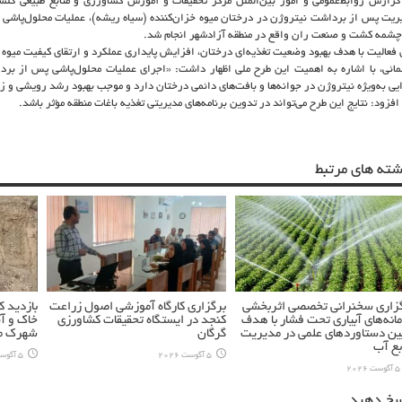
گزارش روابط‌عمومی و امور بین‌الملل مرکز تحقیقات و آموزش کشاورزی و منابع طبیعی گلس
ریت پس از برداشت نیتروژن در درختان میوه خزان‌کننده (سیاه ریشه)، عملیات محلول‌پاشی 
چشمه کشت و صنعت ران واقع در منطقه آزادشهر انجام شد.
 فعالیت با هدف بهبود وضعیت تغذیه‌ای درختان، افزایش پایداری عملکرد و ارتقای کیفیت میو
ائی، با اشاره به اهمیت این طرح ملی اظهار داشت: «اجرای عملیات محلول‌پاشی پس از بر
یی به‌ویژه نیتروژن در جوانه‌ها و بافت‌های دائمی درختان دارد و موجب بهبود رشد رویشی و 
افزود: نتایج این طرح می‌تواند در تدوین برنامه‌های مدیریتی تغذیه باغات منطقه مؤثر باشد.
شته های مرتبط
زاری سخنرانی تخصصی اثربخشی
برگزاری کارگاه آموزشی اصول زراعت
بازدید 
انه‌های آبیاری تحت فشار با هدف
کنجد در ایستگاه تحقیقات کشاورزی
خاک و آ
ین دستاوردهای علمی در مدیریت
گرگان
شهرک مس
بع آب
5 آگوست 2026
5 آگوست 2026
5 آگوست 2026
سخ دهید