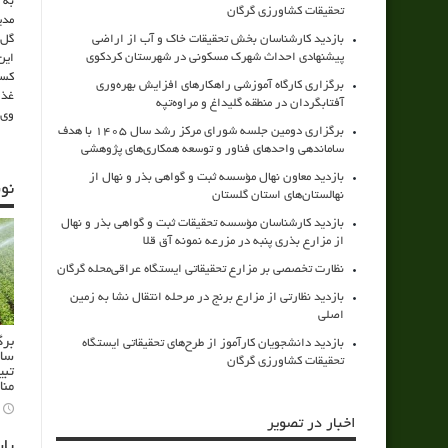
به 
تحقیقات کشاورزی گرگان
مدی
بازدید کارشناسان بخش تحقیقات خاک و آب از اراضی
گل‌
پیشنهادی احداث شهرک مسکونی در شهرستان کردکوی
این
کسم
برگزاری کارگاه آموزشی راهکارهای افزایش بهره‌وری
غذا
آفتابگردان در منطقه گلیداغ و مراوه‌تپه
وی 
برگزاری دومین جلسه شورای مرکز رشد سال ۱۴۰۵ با هدف
ساماندهی واحدهای فناور و توسعه همکاری‌های پژوهشی
بازدید معاون نهال مؤسسه ثبت و گواهی بذر و نهال از
نو
نهالستان‌های استان گلستان
بازدید کارشناسان مؤسسه تحقیقات ثبت و گواهی بذر و نهال
از مزارع بذری پنبه در مزرعه نمونه آق قلا
نظارت تخصصی بر مزارع تحقیقاتی ایستگاه عراقی‌محله گرگان
بازدید نظارتی از مزارع برنج در مرحله انتقال نشا به زمین
اصلی
برگ
بازدید دانشجویان کارآموز از طرح‌های تحقیقاتی ایستگاه
سام
تحقیقات کشاورزی گرگان
تبی
منا
اخبار در تصویر
پا