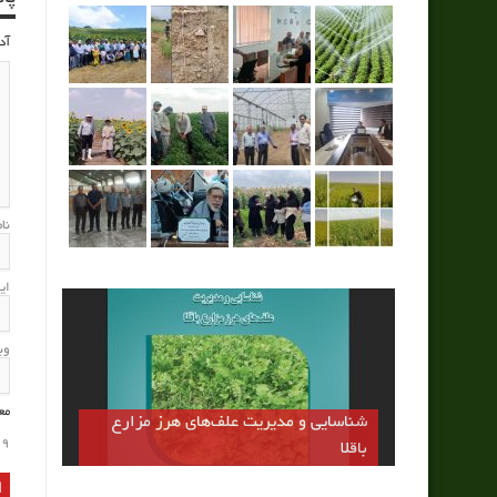
آد
نا
ای
وب
مع
شناسایی و مدیریت علف‌های هرز مزارع
9
باقلا