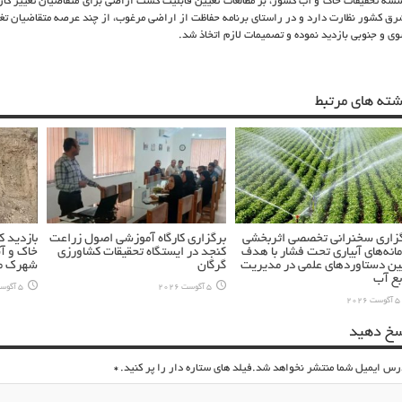
سه تحقیقات خاک و آب کشور، بر مطالعات تعیین قابلیت کشت اراضی برای متقاضیان تغییر کا
رق کشور نظارت دارد و در راستای برنامه حفاظت از اراضی مرغوب، از چند عرصه متقاضیان تغی
ی و جنوبی بازدید نموده و تصمیمات لازم اتخاذ شد.
شته های مرتبط
زاری سخنرانی تخصصی اثربخشی
برگزاری کارگاه آموزشی اصول زراعت
بازدید 
انه‌های آبیاری تحت فشار با هدف
کنجد در ایستگاه تحقیقات کشاورزی
خاک و آ
ین دستاوردهای علمی در مدیریت
گرگان
شهرک مس
بع آب
5 آگوست 2026
5 آگوست 2026
5 آگوست 2026
سخ دهید
رس ایمیل شما منتشر نخواهد شد.فیلد های ستاره دار را پر کنید.
*