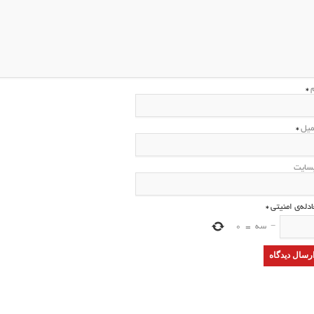
م
*
میل
*
سایت
ادله‌ی امنیتی
*
−
سه
=
0