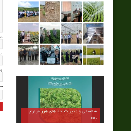
نا
ای
وب
مع
رقم مهتا اولين رقم كم تانن باقلا كشور
جايگزين بخشي از كنجاله سويا و دانه ذرت
در جيره طيور