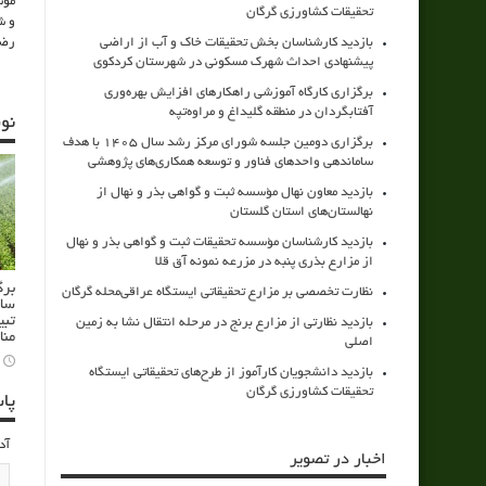
مؤس
تحقیقات کشاورزی گرگان
و ش
بازدید کارشناسان بخش تحقیقات خاک و آب از اراضی
رضو
پیشنهادی احداث شهرک مسکونی در شهرستان کردکوی
برگزاری کارگاه آموزشی راهکارهای افزایش بهره‌وری
آفتابگردان در منطقه گلیداغ و مراوه‌تپه
نو
برگزاری دومین جلسه شورای مرکز رشد سال ۱۴۰۵ با هدف
ساماندهی واحدهای فناور و توسعه همکاری‌های پژوهشی
بازدید معاون نهال مؤسسه ثبت و گواهی بذر و نهال از
نهالستان‌های استان گلستان
بازدید کارشناسان مؤسسه تحقیقات ثبت و گواهی بذر و نهال
از مزارع بذری پنبه در مزرعه نمونه آق قلا
برگ
نظارت تخصصی بر مزارع تحقیقاتی ایستگاه عراقی‌محله گرگان
سام
تبی
بازدید نظارتی از مزارع برنج در مرحله انتقال نشا به زمین
منا
اصلی
بازدید دانشجویان کارآموز از طرح‌های تحقیقاتی ایستگاه
تحقیقات کشاورزی گرگان
پا
آد
اخبار در تصویر