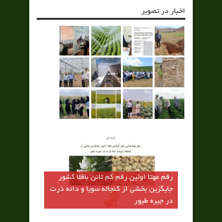
اخبار در تصویر
رقم مهتا اولين رقم كم تانن باقلا كشور
جايگزين بخشي از كنجاله سويا و دانه ذرت
در جيره طيور