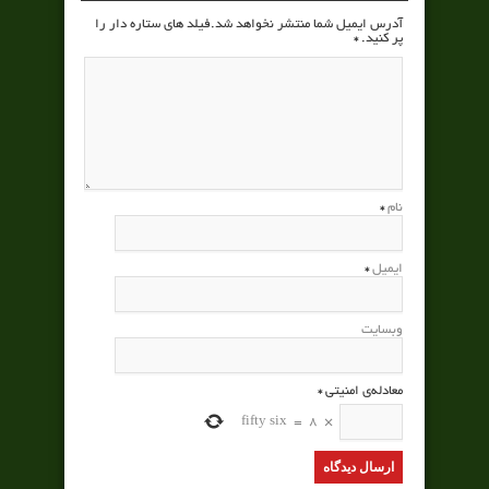
آدرس ایمیل شما منتشر نخواهد شد.فیلد های ستاره دار را
پر کنید.
*
نام
*
ایمیل
*
وبسایت
معادله‌ی امنیتی
*
fifty six
=
8
×