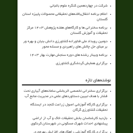
شرکت در چهاردهمین کنگره علوم باغبانی
اعلام برنامه انتقال‌یافته‌های تحقیقاتی محصولات پاییزه استان
گلستان
برنامه سخنرانی ها و کارگاه‌های هفته پژوهش 1403 مرکز
تحقیقات و آموزش گلستان
دومین رویداد ملی فناورانه کشاورزی دانش بنیان و بهره ور
بر مبنای حل چالش های راهبردی و مسئله محور
برنامه وبینار رشته های دوره سنجش مهارت بهار 1403
برگزاری همایش گردشگری کشاورزی
نوشته‌های تازه
برگزاری سخنرانی تخصصی اثربخشی سامانه‌های آبیاری تحت
فشار با هدف تبیین دستاوردهای علمی در مدیریت منابع آب
برگزاری کارگاه آموزشی اصول زراعت کنجد در ایستگاه
تحقیقات کشاورزی گرگان
بازدید کارشناسان بخش تحقیقات خاک و آب از اراضی
پیشنهادی احداث شهرک مسکونی در شهرستان کردکوی
برگزاری کارگاه آموزشی راهکارهای افزایش بهره‌وری