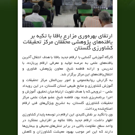
ارتقای بهره‌وری مزارع باقلا با تکیه بر
یافته‌های پژوهشی محققان مرکز تحقیقات
کشاورزی گلستان
کارگاه آموزشی آشنایی با ارقام جدید باقلا با هدف انتقال آخرین
یافته‌های علمی به عرصه تولید و معرفی ارقام پربازده، با
تدریس و ارائه فاطمه شیخ، معاون پژوهش، فناوری و
انتقال‌یافته‌های این مرکز برگزار شد.
به گزارش روابط‌عمومی و امور بین‌الملل مرکز تحقیقات و
آموزش کشاورزی و منابع طبیعی استان گلستان، در این رویداد
علمی – ترویجی که با هدف تقویت ارتباط میان تحقیق، آموزش و
اجرا برنامه‌ریزی شده بود، فاطمه شیخ، عضو هیأت علمی مرکز
تحقیقات کشاورزی گلستان، به تشریح ویژگی‌های فنی ارقام
اصلاح‌شده پرداخت.
وی با تأکید بر نقش کلیدی این ارقام در توسعه پایدار کشاورزی
اظهار داشت: ارقام جدید باقلا علاوه بر افزایش عملکرد در
واحد سطح، مقاومت بالایی در برابر تنش‌های محیطی و بیماری‌ها
دارند که این امر موجب بهبود معیشت کشاورزان و کاهش