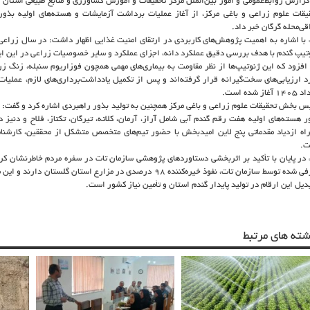
گزارش روابط‌عمومی و امور بین‌الملل مرکز تحقیقات و آموزش کشاورزی و منابع طبیعی استان
یقات علوم زراعی و باغی مرکز، از آغاز عملیات برداشت آزمایشات و هسته‌های اولیه بذور 
قی‌محله گرگان خبر داد.
تیپ گندم با هدف بررسی دقیق عملکرد دانه، اجزای عملکرد و سایر خصوصیات زراعی در این ا
افزود که این ژنوتیپ‌ها از نظر مقاومت به بیماری‌های مهمی همچون فوزاریوم سنبله، زنگ 
آغاز شده است.
س بخش تحقیقات علوم زراعی و باغی مرکز همچنین به تولید بذور راهبردی اشاره کرد و گفت: هم
ر هسته‌های اولیه هفت رقم گندم آبی شامل آراز، آرمان، کلاته، تیرگان، تکتاز، فلاح و دنیز
اه ازدیاد مقدماتی پنج لاین امیدبخش با حضور تیم‌های متخصص متشکل از محققین، کارشناس
ت.
ء در پایان با تأکید بر اثربخشی دستاوردهای پژوهشی سازمان تات در سفره مردم خاطرنشان کر
معرفی شده توسط سازمان تات، نفوذ خیره‌کننده ۹۸ درصدی در مزارع استان 
بدیل این ارقام در تولید پایدار گندم استان و تأمین نیاز کشور است.
شته های مرتبط