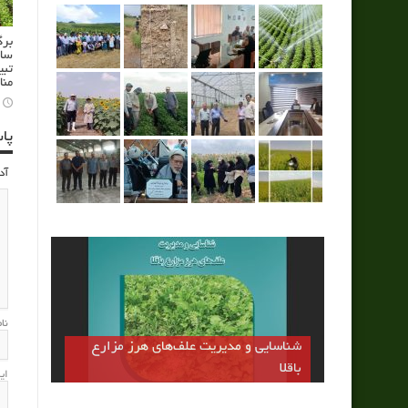
برگ
سام
تبی
منا
پا
آد
نا
شناسایی و مدیریت علف‌های هرز مزارع
باقلا
ای