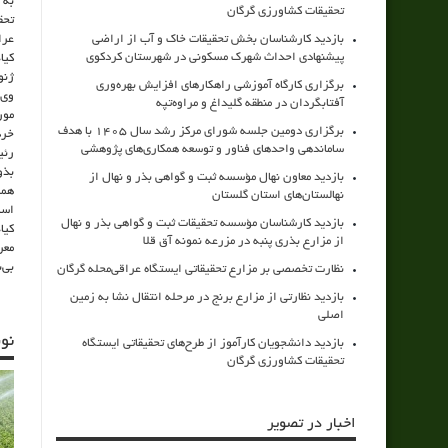
به 
تحقیقات کشاورزی گرگان
تحق
بازدید کارشناسان بخش تحقیقات خاک و آب از اراضی
عرا
پیشنهادی احداث شهرک مسکونی در شهرستان کردکوی
ژنو
برگزاری کارگاه آموزشی راهکارهای افزایش بهره‌وری
وی 
آفتابگردان در منطقه گلیداغ و مراوه‌تپه
برگزاری دومین جلسه شورای مرکز رشد سال ۱۴۰۵ با هدف
خرداد ۱۴۰۵ 
ساماندهی واحدهای فناور و توسعه همکاری‌های پژوهشی
رئی
بذو
بازدید معاون نهال مؤسسه ثبت و گواهی بذر و نهال از
همر
نهالستان‌های استان گلستان
اس
بازدید کارشناسان مؤسسه تحقیقات ثبت و گواهی بذر و نهال
کیا
از مزارع بذری پنبه در مزرعه نمونه آق قلا
بی‌
نظارت تخصصی بر مزارع تحقیقاتی ایستگاه عراقی‌محله گرگان
بازدید نظارتی از مزارع برنج در مرحله انتقال نشا به زمین
اصلی
نو
بازدید دانشجویان کارآموز از طرح‌های تحقیقاتی ایستگاه
تحقیقات کشاورزی گرگان
اخبار در تصویر