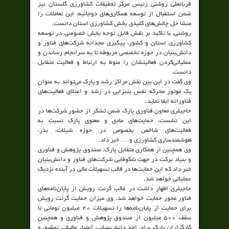
قربانعلی روشنی رئیس مرکز تحقیقات کشاورزی گلستان نیز
ضمن استقبال از توسعه همکاری‌های دوجانبه، این تعاملات را
منشأ حل چالش‌های کلیدی بخش کشاورزی استان دانست.
روشنی، با تأکید بر نقش قابل توجه بخش خصوصی در توسعه
کشاورزی استان و کشور، پیگیری مجدانه شرکت‌های فناور و
دانش‌بنیان در حوزه تخصصی مربوطه تا به سرانجام رساندن و
عملیاتی‌کردن فعالیتشان را منوط به ارتباط و فعالیت متقابل
دانست.
وی گفت در این بین نقش مراکز رشد و پارک می‌تواند به عنوان
یک موتور محرکه نفس بسزایی در رشد و اعتلای فعالیت‌های
فناورانه ایفا نماید.
حاجیلری معاون فناوری پارک ضمن تشکر از حضور شرکت‌ها در
این نشست، حمایت‌های مادی و معنوی پارک نسبت به
فعالیت‌های شاخص بخصوص در حوزه شیلات، بذر،
هوشمندسازی کشاورزی و…. خبر داد.
وی همچنین از همکاری متقابل پارک، صندوق پژوهش و فناوری
و بنیاد برکت در جهت شکوفایی شرکت‌های فناور و دانش‌بنیان
خبر داد که این حمایت‌ها در قالب تسهیلات مالی در آینده نزدیک
عملیاتی خواهد شد.
حاجیلری اظهار داشت در غالب گرنت رویش از پایان‌نامه‌های
فناور محور حمایت خواهد شد. وی میزان حمایت گرنت رویش
برای حمایت از پایان‌نامه‌ها را تسهیلات ۲۰ میلیون تومانی تا
سقف ۵۰۰ میلیون از صندوق پژوهش و فناوری و همچنین
کارگزاران پارک برای اخذ دانش‌بنیانی، اعتبار مالیاتی تحقیق و