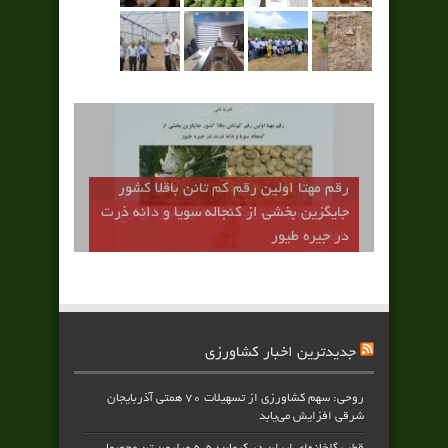
رقم مهتا اولين رقم كم تانن باقلا كشور
جايگزين بخشي از كنجاله سويا و دانه ذرت
در جيره طيور
جدیدترین اخبار کشاورزی
روحی: سهم کشاورزی از تسهیلات ۷۰ همتی آذربایجان
شرقی افزایش می‌یابد