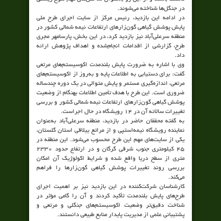
در جنگل‌ها شناخته می‌شوند.
در ادامه این بازدید، رئیس مرکز از سایت اجرای طرح ملی
پایش پوشش گیاهی گون‌زارهای ارتفاعات نیمه شمالی کشور در
منطقه سرعلی‌آباد نیز بازدید کرد، در این بخش، پارسامهر مجری
طرح، گزارشی از اقدامات انجام‌شده و اهداف پژوهش ارائه
داد.
وی با اشاره به ضرورت پایش بلندمدت اکوسیستم‌های مرتعی
گفت: برای دستیابی به اطلاعات پایه و به‌روز از اکوسیستم‌های
مرتعی، اندازه‌گیری مستمر و پایش متوالی در یک دوره چندساله
ضروری است. این طرح با هدف تأمین اطلاعات بهنگام از وضعیت
پوشش گیاهی گون‌زارهای ارتفاعات نیمه شمالی کشور و بررسی
تغییرات سالانه آن در ۱۴ رویشگاه در حال اجراست.
به گفته محققان حاضر در بازدید، منطقه سرعلی‌آباد به‌عنوان
نماینده رویشگاه نیمه‌استپی و از مراتع ییلاقی استان گلستان،
یکی از سایت‌های مهم این طرح محسوب می‌شود. این منطقه در
۴۵ کیلومتری جنوب شرقی گرگان و در ارتفاع حدود ۲۳۳۰
متری از سطح دریا واقع شده و شرایط اکولوژیک آن امکان
بررسی روند تغییرات پوشش گیاهی گون‌زارها را فراهم
می‌کند.
کارشناسان شرکت‌کننده در این بازدید نیز بر اهمیت اجرای
طرح‌های پایش بلندمدت تأکید کردند و آن را گامی مؤثر در
شناخت دقیق‌تر وضعیت اکوسیستم‌های جنگلی و مرتعی و
پشتیبانی علمی از مدیریت پایدار منابع طبیعی دانستند.