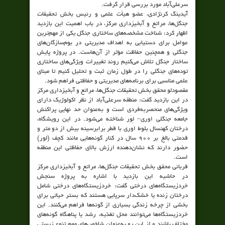
سرعلی‌آباد مورد بررسی قرار گرفت.
آیدینگ کرنژادی، عضو هیأت علمی و رئیس بخش تحقیقات
جنگل‌ها، مراتع و آبخیزداری مرکز، در باب اهمیت این بازدید
اظهار کرد: شناخت مشخصه‌های ساختاری جنگل یکی از مهم‌ترین
عوامل برای دستیابی به اهداف مدیریتی در بوم‌سازگان‌های
جنگلی و همچنین حفاظت مؤثر از آن‌هاست. در پروژه پایش
ساختار جنگل تلاش می‌کنیم روند تغییرات ویژگی‌های ساختاری
توده‌های جنگلی را در طول زمان ثبت و تحلیل کنیم تا مبنای
علمی مناسبی برای برنامه‌های مدیریتی و حفاظتی فراهم شود.
مقصودلو محقق بخش تحقیقات جنگل‌ها، مراتع و آبخیزداری مرکز
در این بازدید گفت: منطقه سرعلی‌آباد از نظر اکولوژیک دارای
ویژگی‌های منحصربه‌فردی است و به‌عنوان حد نهایی پراکنش
جامعه جنگلی اوری– لِوَر شناخته می‌شود. در این رویشگاه،
درختان کهنسال بلوط اوری با قطر برابرسینه بیش از دو متر و
قدمتی بالغ بر ۹۰۰ سال در کنار گونه‌هایی مانند کچف (لور)
حضور دارند که نشان‌دهنده ارزش بالای حفاظتی این منطقه
است.
قربانی محقق بخش تحقیقات جنگل‌ها، مراتع و آبخیزداری مرکز
در حاشیه این بازدید با اشاره به پروژه سنجش
خردزیستگاه‌های درختی گفت: خردزیستگاه‌های درختی شامل
درختان زنده یا خشک‌دار سرپایی هستند که بستر حیاتی برای
بخشی از چرخه زندگی بسیاری از گونه‌ها فراهم می‌کنند. این
خردزیستگاه‌ها می‌توانند محل تغذیه، رشد یا پناهگاه گونه‌های
مختلف باشند و از این رو به‌عنوان شاخص‌های مهم تنوع زیستی