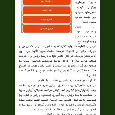
صورت وبیناری
برگزار گردید،
محورهای کلیدی
زیر توسط کیانی
تبیین شد:
۱. نقش
راهبردی سویا
در امنیت غذایی
و پایداری منابع:
کیانی با اشاره به وابستگی شدید کشور به واردات روغن و
خوراک دام، بر اهمیت توسعه کشت سویا تأکید کرد. وی
خاطرنشان کرد که در حال حاضر تنها ۸ درصد روغن و ۲ درصد
کنجاله مورد نیاز در داخل تولید می‌شود. همچنین سویا به
عنوان یک گیاه راهبُردی در تناوب زراعی، نقش مهمی در اصلاح
خاک و جایگزینی با گیاهان پرآب‌بر مانند برنج در الگوی کشت
ایفا می‌کند.
۲. ارائه برنامه عملیاتی آبیاری متناسب با اقلیم:
در این سخنرانی، برنامه دقیق آبیاری سویا در مراحل مختلف
رشد (فنولوژیک) تشریح شد. کیانی برنامه عملیاتی آبیاری سویا
را متناسب با سه روش رایج آبیاری (سطحی، بارانی و قطره‌ای)
متناسب با شرایط اقلیمی سه استان اصلی قطب تولید سویا
(گلستان، اردبیل و مازندران) ارائه داد تا کشاورزان بتوانند با
کمترین تنش آبی، بیشترین عملکرد را داشته باشند.
۳. مدیریت آبیاری در شرایط تنش و کم‌آبی: