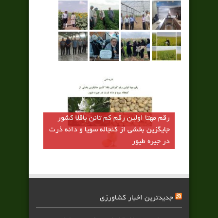
رقم مهتا اولين رقم كم تانن باقلا كشور
جايگزين بخشي از كنجاله سويا و دانه ذرت
در جيره طيور
جدیدترین اخبار کشاورزی