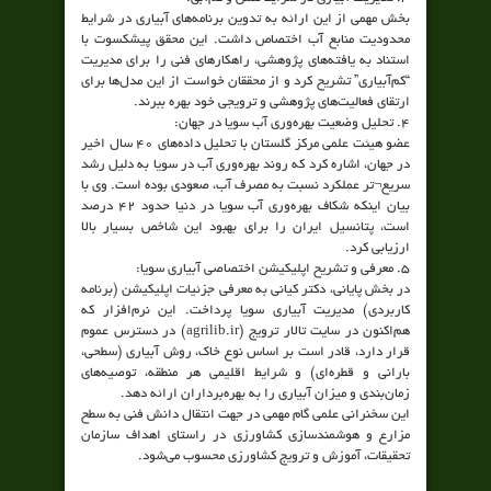
بخش مهمی از این ارائه به تدوین برنامه‌های آبیاری در شرایط
محدودیت منابع آب اختصاص داشت. این محقق پیشکسوت با
استناد به یافته‌های پژوهشی، راهکارهای فنی را برای مدیریت
“کم‌آبیاری” تشریح کرد و از محققان خواست از این مدل‌ها برای
ارتقای فعالیت‌های پژوهشی و ترویجی خود بهره ببرند.
۴. تحلیل وضعیت بهره‌وری آب سویا در جهان:
عضو هیئت علمی مرکز گلستان با تحلیل داده‌های ۴۰ سال اخیر
در جهان، اشاره کرد که روند بهره‌وری آب در سویا به دلیل رشد
سریع¬تر عملکرد نسبت به مصرف آب، صعودی بوده است. وی با
بیان اینکه شکاف بهره‌وری آب سویا در دنیا حدود ۴۲ درصد
است، پتانسیل ایران را برای بهبود این شاخص بسیار بالا
ارزیابی کرد.
۵. معرفی و تشریح اپلیکیشن اختصاصی آبیاری سویا:
در بخش پایانی، دکتر کیانی به معرفی جزئیات اپلیکیشن (برنامه
کاربردی) مدیریت آبیاری سویا پرداخت. این نرم‌افزار که
هم‌اکنون در سایت تالار ترویج (agrilib.ir) در دسترس عموم
قرار دارد، قادر است بر اساس نوع خاک، روش آبیاری (سطحی،
بارانی و قطره‌ای) و شرایط اقلیمی هر منطقه، توصیه‌های
زمان‌بندی و میزان آبیاری را به بهره‌برداران ارائه دهد.
این سخنرانی علمی گام مهمی در جهت انتقال دانش فنی به سطح
مزارع و هوشمندسازی کشاورزی در راستای اهداف سازمان
تحقیقات، آموزش و ترویج کشاورزی محسوب می‌شود.