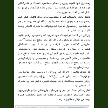
به دلیل قوه نامیه پایین یا بستر نامناسب دانست و خاطرنشان
کرد که در مرحله برداشت نیز ریزش دانه از کمباین می‌تواند
عامل اصلی افت محصول باشد.
محقق بخش تحقیقات فنی و مهندسی ادامه داد؛ کاهش هدررفت
به‌عنوان تولید پنهان شناخته می‌شود. با کاهش هدررفت در هر
مرحله میزان محصول موجود که می‌تواند به مصرف انسان برسد
افزایش پیدا می‌کند.
رزاقی در ادامه توضیحات خود افزود که با معرفی ارقام مقاوم
به ریزش کنجد، برنامه‌ریزی برای افزایش سطح زیر کشت آن در
سال‌های گذشته صورت گرفت و در ابتدا موجب استقبال
کشاورزان استان و افزایش سطح زیر کشت شد؛ اما مشکلاتی
نظیر قوه نامیه پایین بذور، کوچکی بذر و عدم ایجاد سطح سبز
مناسب در کنار تأخیر در برداشت و هم‌زمانی با بارندگی‌های
پاییزه در سطح استان باعث کاهش سطح زیر کشت این محصول
در سال‌های بعد شد.
وی هدف نهایی از اجرای این پروژه را بررسی امکان تولید بذر
مرغوب کنجد، سنجش تأثیر تاریخ کاشت بر زمان برداشت، تعیین
روش مناسب برداشت و در نهایت تعیین دقیق کارایی مصرف
آب عنوان کرد.
شایان ذکر است در اجرای این طرح پژوهشی میثم عابدین‌پور،
زهرا حسن‌پور و مهدی ادیبی از همکاران بخش تحقیقات فنی و
مهندسی مرکز همکاری دارند.