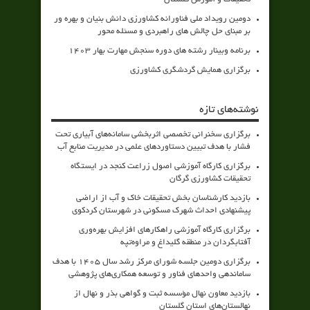
دومین رویداد ملی فناورانه کشاورزی دانش بنیان و بهره ور
بر مبنای حل چالش های راهبردی و مسئله محور
برنامه وبینار رشته های دوره سنجش مهارت بهار 1403
برگزاری همایش گردشگری کشاورزی
نوشته‌های تازه
برگزاری سخنرانی تخصصی اثربخشی سامانه‌های آبیاری تحت
فشار با هدف تبیین دستاوردهای علمی در مدیریت منابع آب
برگزاری کارگاه آموزشی اصول زراعت کنجد در ایستگاه
تحقیقات کشاورزی گرگان
بازدید کارشناسان بخش تحقیقات خاک و آب از اراضی
پیشنهادی احداث شهرک مسکونی در شهرستان کردکوی
برگزاری کارگاه آموزشی راهکارهای افزایش بهره‌وری
آفتابگردان در منطقه گلیداغ و مراوه‌تپه
برگزاری دومین جلسه شورای مرکز رشد سال ۱۴۰۵ با هدف
ساماندهی واحدهای فناور و توسعه همکاری‌های پژوهشی
بازدید معاون نهال مؤسسه ثبت و گواهی بذر و نهال از
نهالستان‌های استان گلستان