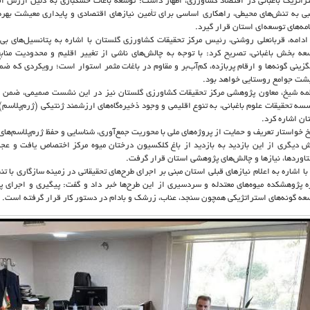
راتژیک باغبانی در اقتصاد کشاورزی، اظهار داشت: توسعه باغات خشکباری به دلیل ارزش افز
ی به تنش‌های محیطی، راهکاری اساسی برای تأمین نیازهای اقتصادی و پایداری معیشت بهره‌
امه‌های توسعه‌ای استان قرار گیرد.
ادامه، قربانعلی روشنی، رئیس مرکز تحقیقات کشاورزی گلستان با اشاره به پتانسیل‌های بی‌
عه بخش باغبانی، تصریح کرد: با توجه به چالش‌های ناشی از تغییر اقلیم و محدودیت منابع
گزینی گونه‌ها و ارقام پربازده، کم‌آب‌بر و مقاوم در باغات مثمر استوار است؛ رویکردی که 
شت جوامع روستایی خواهد بود.
مه شیخ، معاون پژوهشی مرکز تحقیقات کشاورزی گلستان نیز در این نشست صمیمی، ضمن قدر
سه تحقیقات علوم باغبانی، به تنوع اقلیمی و وجود ذخیره‌گاه‌های ارزشمند ژنتیکی (ژرم‌پلاسم
ان اشاره کرد.
 خواستار تعریف و حمایت از پروژه‌های ملی با محوریت جمع‌آوری، شناسایی و حفظ ژرم‌پلاسم‌ه
 دیگری از این بازدید به بازدید از باغ کلکسیون درختان میوه مرکز اختصاص یافت و عجم
اوردها، نیازها و چالش‌های پژوهشی استان قرار گرفت.
با اشاره به اعلام نیازهای قبلی استان مبنی بر اجرای طرح‌های تحقیقاتی در زمینه سازگاری با
ه پژوهشکده میوه‌های معتدله و سردسیری از این طرح‌ها خبر داد و گفت: پیگیری و اجرای پ
عه گونه‌های استراتژیکی همچون سنجد، عناب، زرشک و بادام در دستور کار قرار گرفته است.