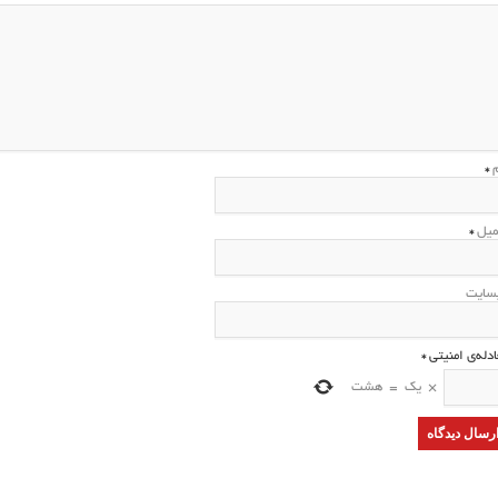
م
*
میل
*
سایت
ادله‌ی امنیتی
*
×
یک
=
هشت