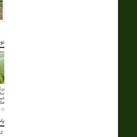
نو
برگ
سام
تبی
منا
پا
آد