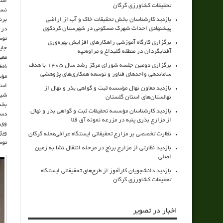
است
تحقیقات کشاورزی گرگان
نسب
بازدید کارشناسان بخش تحقیقات خاک و آب از اراضی
برن
پیشنهادی احداث شهرک مسکونی در شهرستان کردکوی
در 
توس
برگزاری کارگاه آموزشی راهکارهای افزایش بهره‌وری
جای
آفتابگردان در منطقه گلیداغ و مراوه‌تپه
معی
برگزاری دومین جلسه شورای مرکز رشد سال ۱۴۰۵ با هدف
فاط
ساماندهی واحدهای فناور و توسعه همکاری‌های پژوهشی
مؤس
است
بازدید معاون نهال مؤسسه ثبت و گواهی بذر و نهال از
شیخ
نهالستان‌های استان گلستان
بخش
بازدید کارشناسان مؤسسه تحقیقات ثبت و گواهی بذر و نهال
دست
از مزارع بذری پنبه در مزرعه نمونه آق قلا
وی 
ویژ
نظارت تخصصی بر مزارع تحقیقاتی ایستگاه عراقی‌محله گرگان
توس
بازدید نظارتی از مزارع برنج در مرحله انتقال نشا به زمین
اصلی
بازدید دانشجویان کارآموز از طرح‌های تحقیقاتی ایستگاه
تحقیقات کشاورزی گرگان
اخبار در تصویر