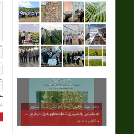
نا
ای
وب
مع
5
رقم مهتا اولين رقم كم تانن باقلا كشور
جايگزين بخشي از كنجاله سويا و دانه ذرت
در جيره طيور