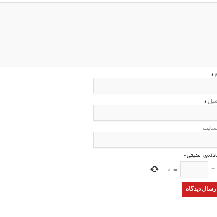
م
*
میل
*
سایت
ادله‌ی امنیتی
*
0
=
−