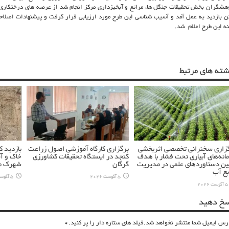
هشگران بخش تحقیقات جنگل ها، مراتع و آبخیزداری مرکز انجام شد از
عرصه های درختکاری
ن بازدید به عمل آمد و آسیب شناسی این طرح مورد ارزیابی قرار گرفت و پیشنهادات اصل
نه این طرح اعلام شد.
شته های مرتبط
زاری سخنرانی تخصصی اثربخشی
برگزاری کارگاه آموزشی اصول زراعت
بازدید 
انه‌های آبیاری تحت فشار با هدف
کنجد در ایستگاه تحقیقات کشاورزی
خاک و آ
ین دستاوردهای علمی در مدیریت
گرگان
شهرک مس
بع آب
5 آگوست 2026
5 آگوست 2026
5 آگوست 2026
سخ دهید
رس ایمیل شما منتشر نخواهد شد.فیلد های ستاره دار را پر کنید.
*