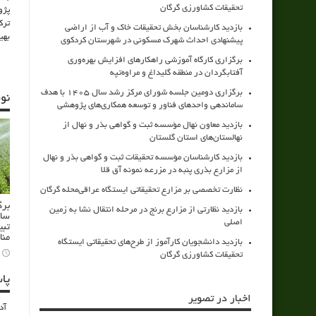
تحقیقات کشاورزی گرگان
پژو
ترک
بازدید کارشناسان بخش تحقیقات خاک و آب از اراضی
بهی
پیشنهادی احداث شهرک مسکونی در شهرستان کردکوی
برگزاری کارگاه آموزشی راهکارهای افزایش بهره‌وری
آفتابگردان در منطقه گلیداغ و مراوه‌تپه
برگزاری دومین جلسه شورای مرکز رشد سال ۱۴۰۵ با هدف
نو
ساماندهی واحدهای فناور و توسعه همکاری‌های پژوهشی
بازدید معاون نهال مؤسسه ثبت و گواهی بذر و نهال از
نهالستان‌های استان گلستان
بازدید کارشناسان مؤسسه تحقیقات ثبت و گواهی بذر و نهال
از مزارع بذری پنبه در مزرعه نمونه آق قلا
نظارت تخصصی بر مزارع تحقیقاتی ایستگاه عراقی‌محله گرگان
برگ
بازدید نظارتی از مزارع برنج در مرحله انتقال نشا به زمین
سام
اصلی
تبی
منا
بازدید دانشجویان کارآموز از طرح‌های تحقیقاتی ایستگاه
تحقیقات کشاورزی گرگان
پا
اخبار در تصویر
آد