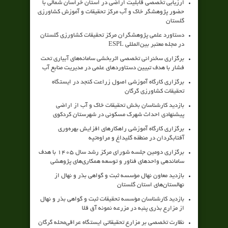
ارزیابی تخصصی قابلیت اراضی در استان خراسان شمالی با
حضور پژوهشگر خاک و آب مرکز تحقیقات و آموزش کشاورزی
گلستان
دستاورد علمی پژوهشگران مرکز تحقیقات کشاورزی گلستان
در مجله معتبر بین‌المللی ESPL
برگزاری سخنرانی تخصصی اثربخشی سامانه‌های آبیاری تحت
فشار با هدف تبیین دستاوردهای علمی در مدیریت منابع آب
برگزاری کارگاه آموزشی اصول زراعت کنجد در ایستگاه
تحقیقات کشاورزی گرگان
بازدید کارشناسان بخش تحقیقات خاک و آب از اراضی
پیشنهادی احداث شهرک مسکونی در شهرستان کردکوی
برگزاری کارگاه آموزشی راهکارهای افزایش بهره‌وری
آفتابگردان در منطقه گلیداغ و مراوه‌تپه
برگزاری دومین جلسه شورای مرکز رشد سال ۱۴۰۵ با هدف
ساماندهی واحدهای فناور و توسعه همکاری‌های پژوهشی
بازدید معاون نهال مؤسسه ثبت و گواهی بذر و نهال از
نهالستان‌های استان گلستان
بازدید کارشناسان مؤسسه تحقیقات ثبت و گواهی بذر و نهال
از مزارع بذری پنبه در مزرعه نمونه آق قلا
نظارت تخصصی بر مزارع تحقیقاتی ایستگاه عراقی‌محله گرگان