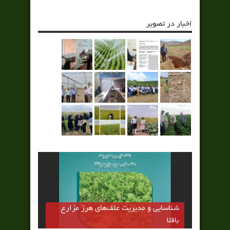
اخبار در تصویر
رقم مهتا اولين رقم كم تانن باقلا كشور
شناسایی و مدیریت علف‌های هرز مزارع
جايگزين بخشي از كنجاله سويا و دانه ذرت
باقلا
در جيره طيور