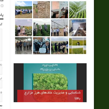
منا
پا
آد
نا
ای
رقم مهتا اولين رقم كم تانن باقلا كشور
وب
شناسایی و مدیریت علف‌های هرز مزارع
جايگزين بخشي از كنجاله سويا و دانه ذرت
باقلا
در جيره طيور
مع