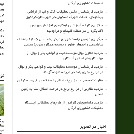
تحقیقات کشاورزی گرگان
مهم
همت
بازدید کارشناسان بخش تحقیقات خاک و آب از اراضی
نیز
پیشنهادی احداث شهرک مسکونی در شهرستان کردکوی
مور
برگزاری کارگاه آموزشی راهکارهای افزایش بهره‌وری
دکت
آفتابگردان در منطقه گلیداغ و مراوه‌تپه
خال
برگزاری دومین جلسه شورای مرکز رشد سال ۱۴۰۵ با هدف
ساماندهی واحدهای فناور و توسعه همکاری‌های پژوهشی
تحق
بازدید معاون نهال مؤسسه ثبت و گواهی بذر و نهال از
برر
نهالستان‌های استان گلستان
بازدید کارشناسان مؤسسه تحقیقات ثبت و گواهی بذر و نهال
از مزارع بذری پنبه در مزرعه نمونه آق قلا
نو
نظارت تخصصی بر مزارع تحقیقاتی ایستگاه عراقی‌محله گرگان
بازدید نظارتی از مزارع برنج در مرحله انتقال نشا به زمین
اصلی
بازدید دانشجویان کارآموز از طرح‌های تحقیقاتی ایستگاه
تحقیقات کشاورزی گرگان
برگ
سام
اخبار در تصویر
تبی