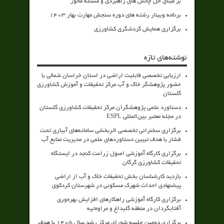
بر مبنای حل چالش های راهبردی و مسئله محور
برنامه وبینار رشته های دوره سنجش مهارت بهار 1403
برگزاری همایش گردشگری کشاورزی
نوشته‌های تازه
ارزیابی تخصصی قابلیت اراضی در استان خراسان شمالی با
حضور پژوهشگر خاک و آب مرکز تحقیقات و آموزش کشاورزی
گلستان
دستاورد علمی پژوهشگران مرکز تحقیقات کشاورزی گلستان
در مجله معتبر بین‌المللی ESPL
برگزاری سخنرانی تخصصی اثربخشی سامانه‌های آبیاری تحت
فشار با هدف تبیین دستاوردهای علمی در مدیریت منابع آب
برگزاری کارگاه آموزشی اصول زراعت کنجد در ایستگاه
تحقیقات کشاورزی گرگان
بازدید کارشناسان بخش تحقیقات خاک و آب از اراضی
پیشنهادی احداث شهرک مسکونی در شهرستان کردکوی
برگزاری کارگاه آموزشی راهکارهای افزایش بهره‌وری
آفتابگردان در منطقه گلیداغ و مراوه‌تپه
برگزاری دومین جلسه شورای مرکز رشد سال ۱۴۰۵ با هدف